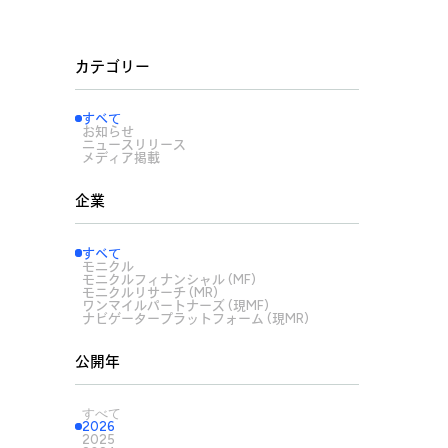
カテゴリー
すべて
お知らせ
ニュースリリース
メディア掲載
企業
すべて
モニクル
モニクルフィナンシャル (MF)
モニクルリサーチ (MR)
ワンマイルパートナーズ (現MF)
ナビゲータープラットフォーム (現MR)
公開年
すべて
2026
2025