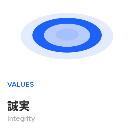
VALUES
誠実
Integrity