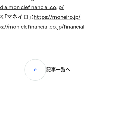
dia.moniclefinancial.co.jp/
「マネイロ」：
https://moneiro.jp/
s://moniclefinancial.co.jp/financial
記事一覧へ