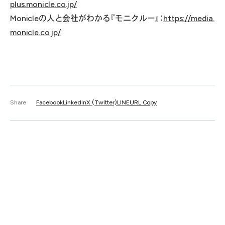
plus.monicle.co.jp/
Monicleの人と会社がわかる『モニクルー』：
https://media.
monicle.co.jp/
Share
Facebook
LinkedIn
X (Twitter)
LINE
URL Copy