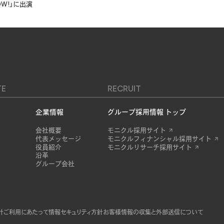
OW!」に出演
TE
RECRUIT
企業情報
グループ採用情報 トップ
会社概要
モニクル採用サイト
代表メッセージ
モニクルフィナンシャル採用サイト
役員紹介
モニクルリサーチ採用サイト
沿革
グループ会社
針
ご利用にあたって
情報セキュリティ方針
お客様情報の収集と外部送信について