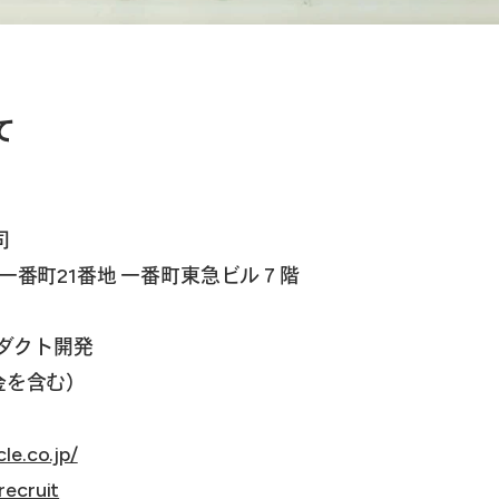
て
司
田区一番町21番地 一番町東急ビル７階
ダクト開発
金を含む）
le.co.jp/
recruit