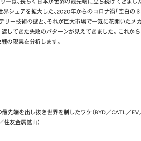
テリーは、長らく日本が世界の最先端に立ち続けてきまし
世界シェアを拡大した、2020年からのコロナ禍「空白の３
ッテリー技術の謎と、それが巨大市場で一気に花開いたメ
り返してきた失敗のパターンが見えてきました。これから
敗戦の現実を分析します。
の最先端を出し抜き世界を制したワケ（BYD／CATL／E
／住友金属鉱山）