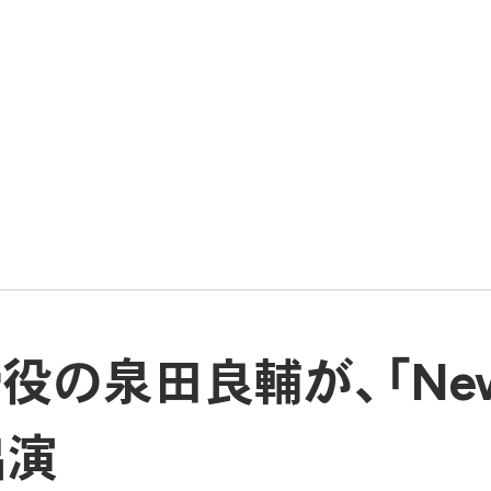
の泉田良輔が、「News
出演