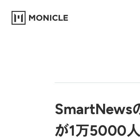
SmartNe
が1万5000