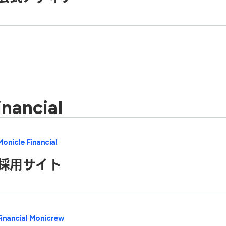
inancial
Monicle Financial
採用サイト
Financial Monicrew